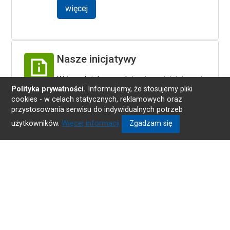
więcej
Nasze inicjatywy
W tym dziale przedstawiamy inicjatywy i
Polityka prywatności.
Informujemy, że stosujemy pliki
działania podejmowane przez
cookies - w celach statycznych, reklamowych oraz
pracowników OPS na rzecz
przystosowania serwisu do indywidualnych potrzeb
mieszkańców Dzierżoniowa.
użytkowników.
Więcej informacji
Zgadzam się
Jak pomagamy