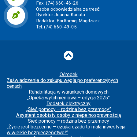
Fax: (74) 660-46-26
Osoba odpowiedzialna za treść:
Dyrektor Joanna Kuriata
Redaktor: Bartłomiej Magdziarz
Tel. (74) 660-49-05
Do góry
Ośrodek
Zaświadczenie do zakupu węgla po preferencyjnych
cenach
Rehabilitacja w warunkach domowych
„Opieka wytchnieniowa – edycja 2025”
Dodatek elektryczny
„Sieć pomocy – rodzina bez przemocy”
Asystent osobisty osoby z niepełnosprawnością
Sieć pomocy – rodzina bez przemocy
„Życie jest bezcenne – czujka czadu to mała inwestycja
w wielkie bezpieczeństwo!”