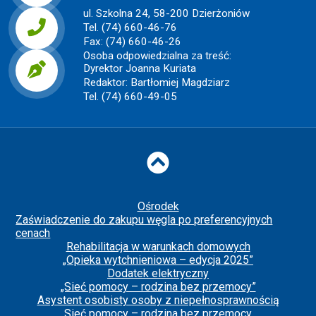
ul. Szkolna 24, 58-200 Dzierżoniów
Tel. (74) 660-46-76
Fax: (74) 660-46-26
Osoba odpowiedzialna za treść:
Dyrektor Joanna Kuriata
Redaktor: Bartłomiej Magdziarz
Tel. (74) 660-49-05
Do góry
Ośrodek
Zaświadczenie do zakupu węgla po preferencyjnych
cenach
Rehabilitacja w warunkach domowych
„Opieka wytchnieniowa – edycja 2025”
Dodatek elektryczny
„Sieć pomocy – rodzina bez przemocy”
Asystent osobisty osoby z niepełnosprawnością
Sieć pomocy – rodzina bez przemocy