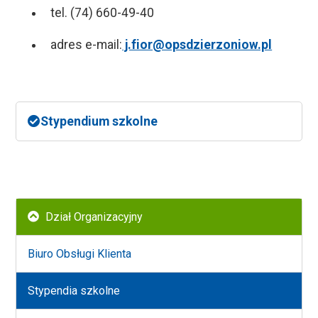
tel. (74) 660-49-40
adres e-mail:
j.fior@opsdzierzoniow.pl
Stypendium szkolne
Wyżej
Dział Organizacyjny
Biuro Obsługi Klienta
Stypendia szkolne