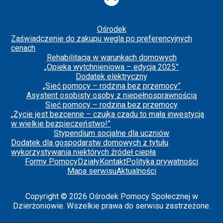
Ośrodek
Zaświadczenie do zakupu węgla po preferencyjnych
cenach
Rehabilitacja w warunkach domowych
„Opieka wytchnieniowa – edycja 2025”
Dodatek elektryczny
„Sieć pomocy – rodzina bez przemocy”
Asystent osobisty osoby z niepełnosprawnością
Sieć pomocy – rodzina bez przemocy
„Życie jest bezcenne – czujka czadu to mała inwestycja
w wielkie bezpieczeństwo!”
Stypendium socjalne dla uczniów
Dodatek dla gospodarstw domowych z tytułu
wykorzystywania niektórych źródeł ciepła
Formy Pomocy
Działy
Kontakt
Polityka prywatności
Mapa serwisu
Aktualności
Copyright © 2026 Ośrodek Pomocy Społecznej w
Dzierżoniowie. Wszelkie prawa do serwisu zastrzeżone.