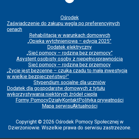
Ośrodek
Zaświadczenie do zakupu węgla po preferencyjnych
cenach
Rehabilitacja w warunkach domowych
„Opieka wytchnieniowa – edycja 2025”
Dodatek elektryczny
„Sieć pomocy – rodzina bez przemocy”
Asystent osobisty osoby z niepełnosprawnością
Sieć pomocy – rodzina bez przemocy
„Życie jest bezcenne – czujka czadu to mała inwestycja
w wielkie bezpieczeństwo!”
Stypendium socjalne dla uczniów
Dodatek dla gospodarstw domowych z tytułu
wykorzystywania niektórych źródeł ciepła
Formy Pomocy
Działy
Kontakt
Polityka prywatności
Mapa serwisu
Aktualności
Copyright © 2026 Ośrodek Pomocy Społecznej w
Dzierżoniowie. Wszelkie prawa do serwisu zastrzeżone.